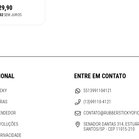
29,90
32
SEM JUROS
IONAL
ENTRE EM CONTATO
ICKY
5513991104121
ORAS
(13)99110-4121
ENDEDOR
CONTATO@RUBBERSTICKYOFIC
VOLUÇÕES
SENADOR DANTAS 314, ESTUÁR
SANTOS/SP - CEP 11015-210
PRIVACIDADE