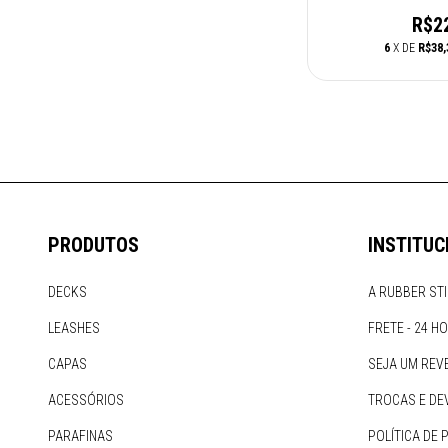
R$2
6
X DE
R$38,
PRODUTOS
INSTITUC
DECKS
A RUBBER ST
LEASHES
FRETE - 24 H
CAPAS
SEJA UM REV
ACESSÓRIOS
TROCAS E DE
PARAFINAS
POLÍTICA DE 